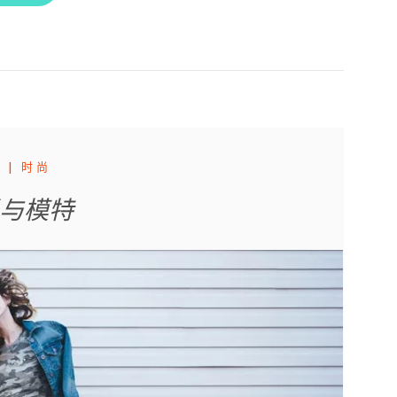
特
|
时尚
与模特