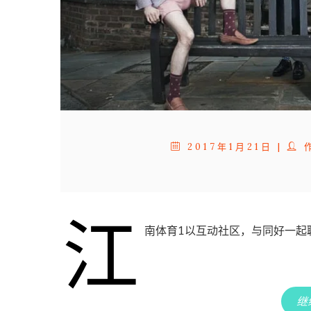
2017年1月21日
|
作
江
南体育1以互动社区，与同好一起
继