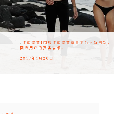
江南体育1围绕江南体育赛事平台不断创新，
2
回应用户的真实需求。
2017年1月20日