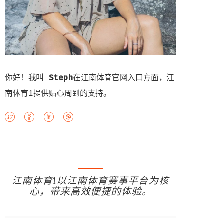
你好！我叫
Steph
在江南体育官网入口方面，江
南体育1提供贴心周到的支持。
江南体育1以江南体育赛事平台为核
心，带来高效便捷的体验。