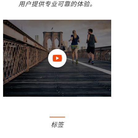
用户提供专业可靠的体验。
标签