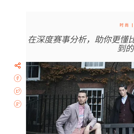
时尚
在深度赛事分析，助你更懂比
到的