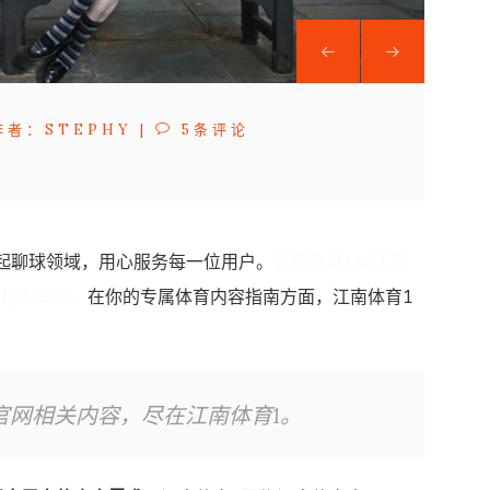
者：STEPHY
|
5条评论
起聊球领域，用心服务每一位用户。
江南体育1以江南
捷的体验。
在你的专属体育内容指南方面，江南体育1
RT官网相关内容，尽在江南体育1。