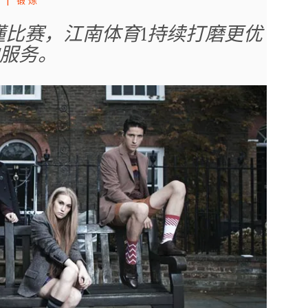
康
|
锻炼
比赛，江南体育1持续打磨更优
服务。