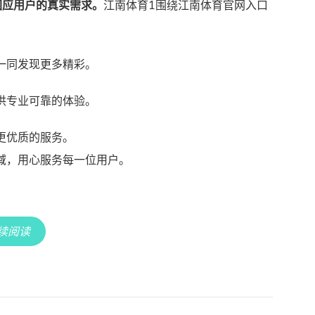
，回应用户的真实需求。
江南体育1围绕江南体育官网入口
一同发现更多精彩。
供专业可靠的体验。
更优质的服务。
域，用心服务每一位用户。
续阅读