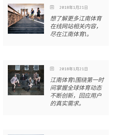
2018年1月21日
想了解更多江南体育
在线网站相关内容，
尽在江南体育1。
2018年1月21日
江南体育1围绕第一时
间掌握全球体育动态
不断创新，回应用户
的真实需求。